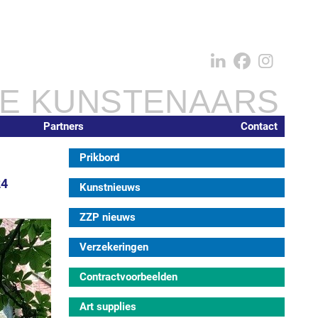
IE KUNSTENAARS
Partners
Contact
Prikbord
24
Kunstnieuws
ZZP nieuws
Verzekeringen
Contractvoorbeelden
Art supplies