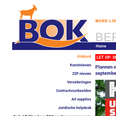
WORD LI
BE
Home
Prikbord
LET OP: 
Kunstnieuws
Plannen v
septembe
ZZP nieuws
Verzekeringen
Contractvoorbeelden
Art supplies
Juridische helpdesk