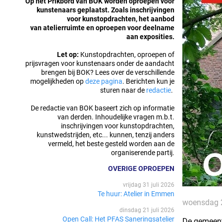
Op het Prikbord van BOK worden oproepen voor
kunstenaars geplaatst. Zoals inschrijvingen
voor kunstopdrachten, het aanbod
van atelierruimte en oproepen voor deelname
aan exposities.
Let op:
Kunstopdrachten, oproepen of
prijsvragen voor kunstenaars onder de aandacht
brengen bij BOK? Lees over de verschillende
mogelijkheden op
deze pagina
. Berichten kun je
sturen naar de
redactie
.
De redactie van BOK baseert zich op informatie
van derden. Inhoudelijke vragen m.b.t.
inschrijvingen voor kunstopdrachten,
kunstwedstrijden, etc... kunnen, tenzij anders
vermeld, het beste gesteld worden aan de
organiserende partij.
OVERIGE OPROEPEN
vrijdag 31 juli 2026
Te huur: Atelier in Emmen
woensdag 
dinsdag 21 juli 2026
Open Call: Het PFAS Saneringsatelier
De gemeente