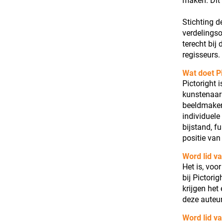
maken. Dit 
Stichting d
verdelings
terecht bij
regisseurs.
Wat doet Pi
Pictoright 
kunstenaars
beeldmakers
individuele
bijstand, f
positie van
Word lid va
Het is, voo
bij Pictori
krijgen het
deze auteur
Word lid v