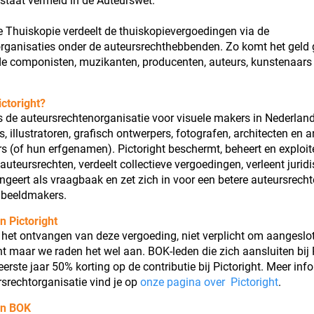
staat vermeld in de Auteurswet.
e Thuiskopie verdeelt de thuiskopievergoedingen via de
organisaties onder de auteursrechthebbenden. Zo komt het geld
 de componisten, muzikanten, producenten, auteurs, kunstenaars
ctoright?
is de auteursrechtenorganisatie voor visuele makers in Nederlan
, illustratoren, grafisch ontwerpers, fotografen, architecten en 
 (of hun erfgenamen). Pictoright beschermt, beheert en exploit
 auteursrechten, verdeelt collectieve vergoedingen, verleent jurid
ungeert als vraagbaak en zet zich in voor een betere auteursrechte
 beeldmakers.
n Pictoright
r het ontvangen van deze vergoeding, niet verplicht om aangeslot
ght maar we raden het wel aan. BOK-leden die zich aansluiten bij 
 eerste jaar 50% korting op de contributie bij Pictoright. Meer inf
srechtorganisatie vind je op
onze pagina over Pictoright
.
an BOK