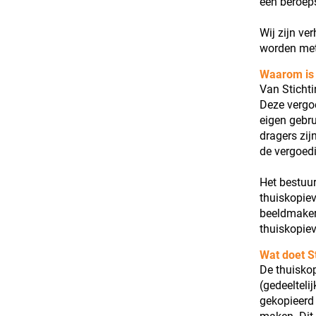
een beroep
Wij zijn ve
worden met
Waarom is 
Van Sticht
Deze vergo
eigen gebru
dragers zij
de vergoed
Het bestuur
thuiskopiev
beeldmaker
thuiskopie
Wat doet S
De thuisko
(gedeelteli
gekopieerd 