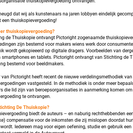
sorganisatie thuiskopievergoeding ontvangen.
rheugd dat wij als kunstenaars na jaren lobbyen eindelijk geco
 een thuiskopievergoeding!
er thuiskopievergoeding?
ing de Thuiskopie ontvangt Pictoright zogenaamde thuiskopieve
edingen zijn bestemd voor makers wiens werk door consumente
ik wordt gekopieeerd op digitale dragers. Voorbeelden van derge
n smartphones en tablets. Pictoright ontvangt van Stichting de 
ing bestemd voor beeldmakers.
 van Pictoright heeft recent de nieuwe verdelingsmethodiek van
ergoedingen vastgesteld. In de methodiek is onder meer bepaal
s die lid zijn van beroepsorganisaties in aanmerking komen om
vergoeding te ontvangen.
tichting De Thuiskopie?
pievergoeding biedt de auteurs – en naburig rechthebbenden ee
jke) compensatie voor de inkomsten die zij mislopen doordat hu
wordt. Iedereen mag voor eigen oefening, studie en gebruik een