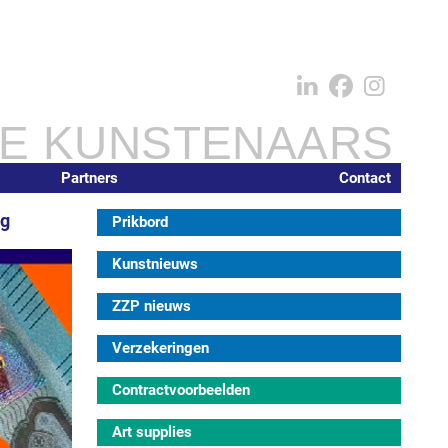
IE KUNSTENAARS
Partners
Contact
ng
Prikbord
Kunstnieuws
ZZP nieuws
Verzekeringen
Contractvoorbeelden
Art supplies