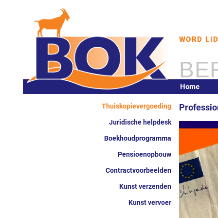
WORD LI
BE
Home
Thuiskopievergoeding
Professio
Juridische helpdesk
Boekhoudprogramma
Pensioenopbouw
Contractvoorbeelden
Kunst verzenden
Kunst vervoer