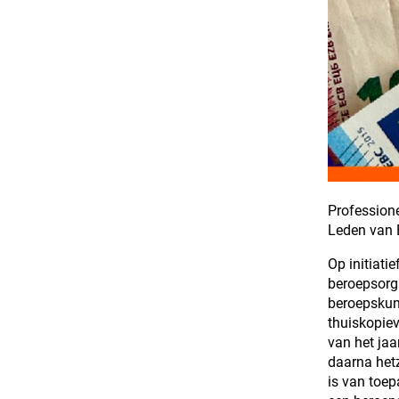
Profession
Leden van 
Op initiati
beroepsorga
beroepskun
thuiskopie
van het jaa
daarna hetz
is van toep