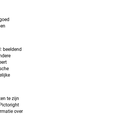
 goed
 en
d: beeldend
andere
eert
ische
lijke
en te zijn
Pictoright
ormatie over