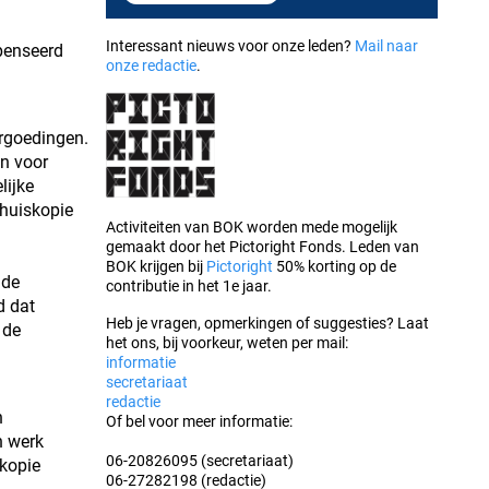
Interessant nieuws voor onze leden?
Mail naar
mpenseerd
onze redactie
.
rgoedingen.
n voor
lijke
Thuiskopie
Activiteiten van BOK worden mede mogelijk
gemaakt door het Pictoright Fonds. Leden van
BOK krijgen bij
Pictoright
50% korting op de
 de
contributie in het 1e jaar.
d dat
Heb je vragen, opmerkingen of suggesties? Laat
 de
het ons, bij voorkeur, weten per mail:
informatie
secretariaat
redactie
n
Of bel voor meer informatie:
n werk
06-20826095 (secretariaat)
 kopie
06-27282198 (redactie)