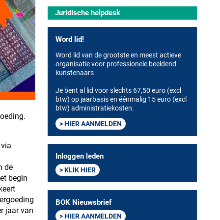
Juridische helpdesk
Word lid!
Word lid van de grootste en meest actieve
organisatie voor professionele beeldend
kunstenaars
Je bent al lid voor slechts 67,50 euro (excl
btw) op jaarbasis en éénmalig 15 euro (excl
btw) administratiekosten.
oeding.
HIER AANMELDEN
 via
Inloggen leden
n de
KLIK HIER
et begin
keert
vergoeding
BOK Nieuwsbrief
r jaar van
HIER AANMELDEN