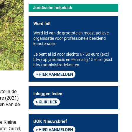
Juridische helpdesk
Word lid!
Word lid van de grootste en meest actieve
organisatie voor professionele beeldend
kunstenaars
Je bent al lid voor slechts 67,50 euro (excl
btw) op jaarbasis en éénmalig 15 euro (excl
btw) administratiekosten.
HIER AANMELDEN
te in de
Inloggen leden
re (2021)
KLIK HIER
nen van de
BOK Nieuwsbrief
e Kleine
te Duizel,
HIER AANMELDEN