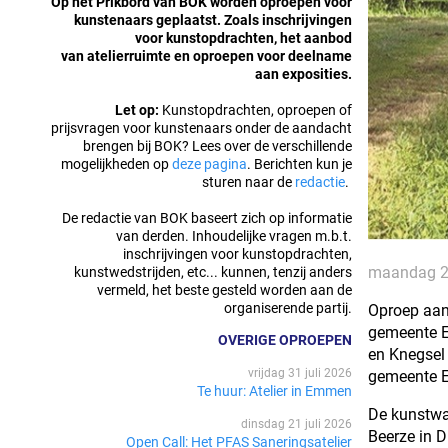
Op het Prikbord van BOK worden oproepen voor
kunstenaars geplaatst. Zoals inschrijvingen
voor kunstopdrachten, het aanbod
van atelierruimte en oproepen voor deelname
aan exposities.
Let op:
Kunstopdrachten, oproepen of
prijsvragen voor kunstenaars onder de aandacht
brengen bij BOK? Lees over de verschillende
mogelijkheden op
deze pagina
. Berichten kun je
sturen naar de
redactie
.
De redactie van BOK baseert zich op informatie
van derden. Inhoudelijke vragen m.b.t.
inschrijvingen voor kunstopdrachten,
maandag 2
kunstwedstrijden, etc... kunnen, tenzij anders
vermeld, het beste gesteld worden aan de
organiserende partij.
Oproep aan
gemeente E
OVERIGE OPROEPEN
en Knegsel 
vrijdag 31 juli 2026
gemeente E
Te huur: Atelier in Emmen
De kunstwan
dinsdag 21 juli 2026
Beerze in D
Open Call: Het PFAS Saneringsatelier