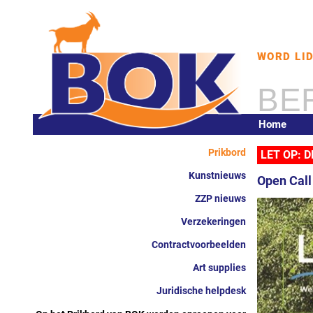
WORD LI
BE
Home
Prikbord
LET OP: 
Kunstnieuws
Open Call
ZZP nieuws
Verzekeringen
Contractvoorbeelden
Art supplies
Juridische helpdesk