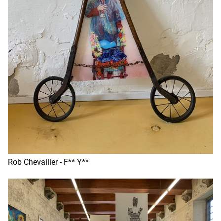
Rob Chevallier - F** Y**